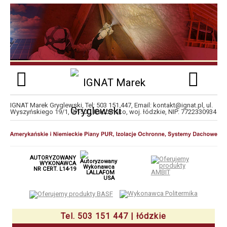
IGNAT Marek Gryglewski
, Tel:
503 151 447
, Email:
kontakt@ignat.pl
,
ul.
Wyszyńskiego 19/1
,
97-500
,
Radomsko
,
woj. łódzkie
,
NIP:
7722330934
AUTORYZOWANY
WYKONAWCA
NR CERT. L14-19
Tel. 503 151 447 | łódzkie